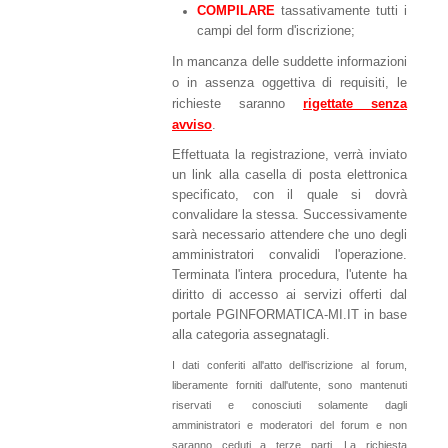
COMPILARE
tassativamente tutti i
campi del form d'iscrizione;
In mancanza delle suddette informazioni
o in assenza oggettiva di requisiti, le
richieste saranno
rigettate senza
avviso
.
Effettuata la registrazione, verrà inviato
un link alla casella di posta elettronica
specificato, con il quale si dovrà
convalidare la stessa. Successivamente
sarà necessario attendere che uno degli
amministratori convalidi l'operazione.
Terminata l'intera procedura, l'utente ha
diritto di accesso ai servizi offerti dal
portale PGINFORMATICA-MI.IT in base
alla categoria assegnatagli.
I dati conferiti all'atto dell'iscrizione al forum,
liberamente forniti dall'utente, sono mantenuti
riservati e conosciuti solamente dagli
amministratori e moderatori del forum e non
saranno ceduti a terze parti. La richiesta