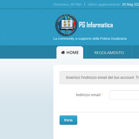
Domenica
, 08 09th
Ultimo aggiornamento
28 Mag 20
La community a supporto della Polizia Giudiziaria
HOME
REGOLAMENTO
Inserisci l'indirizzo email del tuo account. 
Indirizzo email
*
Invia